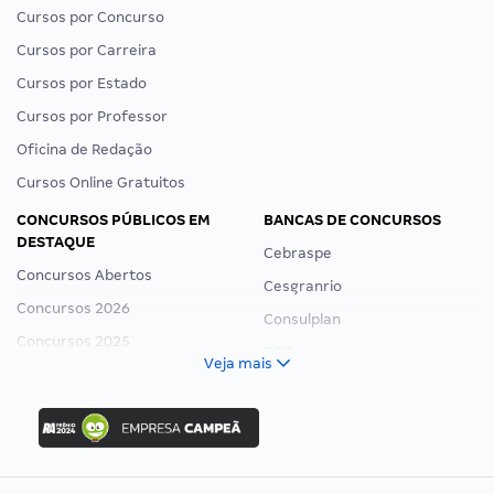
Cursos por Concurso
Cursos por Carreira
Cursos por Estado
Cursos por Professor
Oficina de Redação
Cursos Online Gratuitos
CONCURSOS PÚBLICOS EM
BANCAS DE CONCURSOS
DESTAQUE
Cebraspe
Concursos Abertos
Cesgranrio
Concursos 2026
Consulplan
Concursos 2025
FCC
Veja mais
Concurso Nacional Unificado
FGV
Concurso Ibama
Idecan
Concurso MPU
Selecon
Editais publicados
Uniase