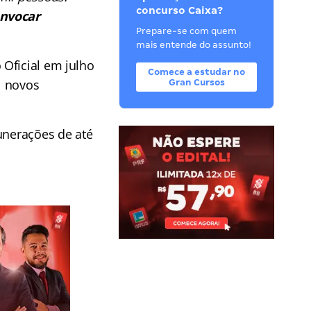
concurso Caixa?
onvocar
Prepare-se com quem
mais entende do assunto!
Oficial em julho
Comece a estudar no
l novos
Gran Cursos
unerações de até