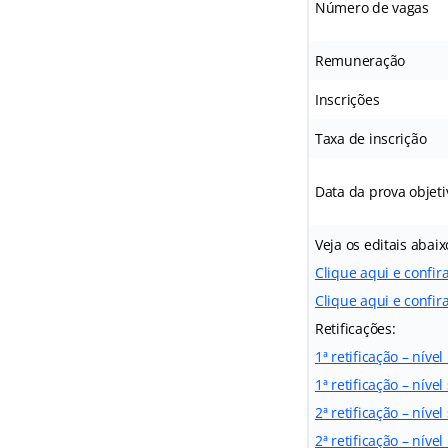
Número de vagas
Remuneração
Inscrições
Taxa de inscrição
Data da prova objeti
Veja os editais abaix
Clique aqui e confir
Clique aqui e confira
Retificações:
1ª retificação – níve
1ª retificação – nível
2ª retificação – nível
2ª retificação – níve