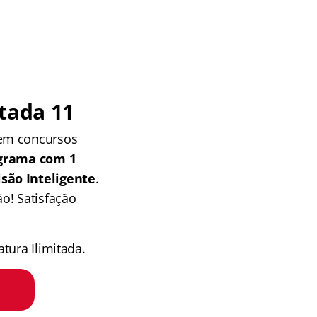
tada 11
 em concursos
grama com 1
isão Inteligente
.
o! Satisfação
tura Ilimitada.