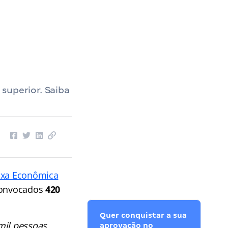
superior. Saiba
ixa Econômica
 convocados
420
Quer conquistar a sua
mil pessoas.
aprovação no