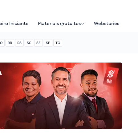
iro Iniciante
Materiais gratuitos
Webstories
O
RR
RS
SC
SE
SP
TO