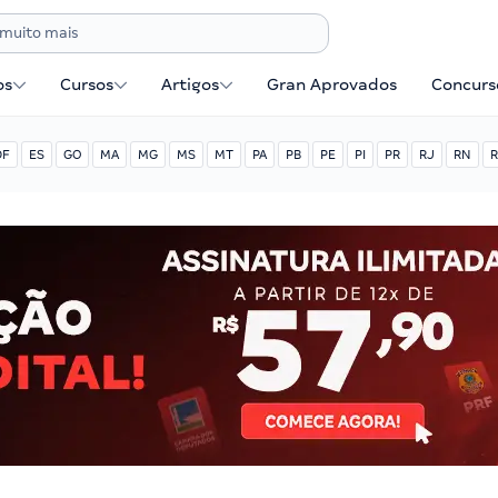
os
Cursos
Artigos
Gran Aprovados
Concurse
DF
ES
GO
MA
MG
MS
MT
PA
PB
PE
PI
PR
RJ
RN
R