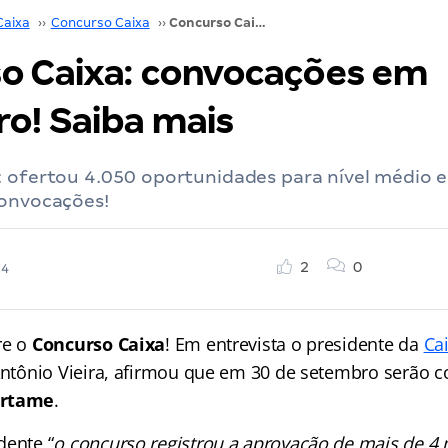
Caixa
››
Concurso Caixa
››
Concurso Caixa: convocações em setembro! Saiba mais
o Caixa: convocações em
o! Saiba mais
 ofertou 4.050 oportunidades para nível médio e 
convocações!
2
0
24
re o
Concurso Caixa
! Em entrevista o presidente da
Ca
 Antônio Vieira, afirmou que em 30 de setembro serão
ertame
.
dente “
o concurso registrou a aprovação de mais de 4 