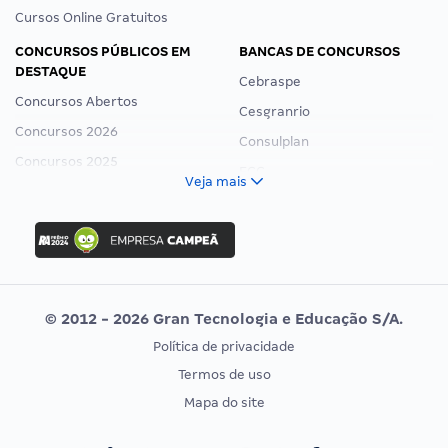
Cursos Online Gratuitos
CONCURSOS PÚBLICOS EM
BANCAS DE CONCURSOS
DESTAQUE
Cebraspe
Concursos Abertos
Cesgranrio
Concursos 2026
Consulplan
Concursos 2025
FCC
Veja mais
Concurso Nacional Unificado
FGV
Concurso Ibama
Idecan
Concurso MPU
Selecon
Editais publicados
Uniase
© 2012 - 2026 Gran Tecnologia e Educação S/A.
Vunesp
Política de privacidade
CONCURSOS POR PROFISSÃO
EXAME DE ORDEM
Termos de uso
Concursos Administrativos
OAB
Mapa do site
Concursos Educação
Prova OAB
Concursos Fiscais
Calendário OAB