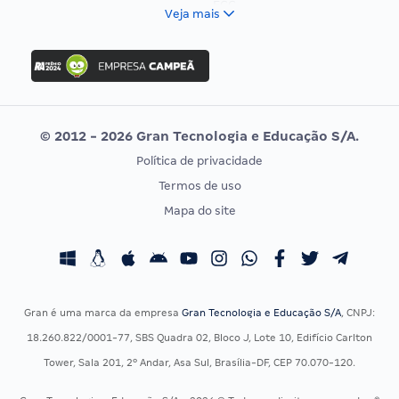
FCC
Veja mais
Concurso Nacional Unificado
FGV
Concurso Ibama
Idecan
Concurso MPU
Selecon
Editais publicados
Uniase
© 2012 - 2026 Gran Tecnologia e Educação S/A.
Vunesp
Política de privacidade
CONCURSOS POR PROFISSÃO
EXAME DE ORDEM
Termos de uso
Concursos Administrativos
OAB
Mapa do site
Concursos Educação
Prova OAB
Concursos Fiscais
Calendário OAB
Concursos Jurídicos
Questões OAB
Concursos Militares
Recursos OAB
Gran é uma marca da empresa
Gran Tecnologia e Educação S/A
, CNPJ:
Concursos Policiais
Exame de Ordem
18.260.822/0001-77, SBS Quadra 02, Bloco J, Lote 10, Edifício Carlton
Concursos Saúde
Tower, Sala 201, 2º Andar, Asa Sul, Brasília-DF, CEP 70.070-120.
Concursos Tribunais