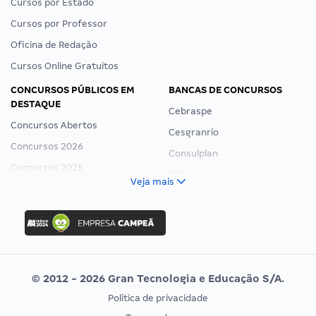
Cursos por Estado
Cursos por Professor
Oficina de Redação
Cursos Online Gratuitos
CONCURSOS PÚBLICOS EM
BANCAS DE CONCURSOS
DESTAQUE
Cebraspe
Concursos Abertos
Cesgranrio
Concursos 2026
Consulplan
Concursos 2025
FCC
Veja mais
Concurso Nacional Unificado
FGV
Concurso Ibama
Idecan
Concurso MPU
Selecon
Editais publicados
Uniase
© 2012 - 2026 Gran Tecnologia e Educação S/A.
Vunesp
Política de privacidade
CONCURSOS POR PROFISSÃO
EXAME DE ORDEM