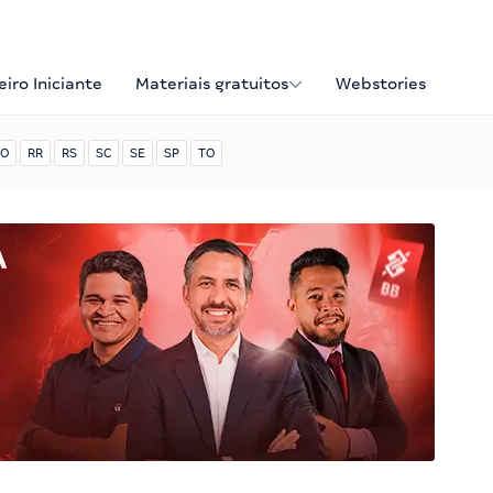
iro Iniciante
Materiais gratuitos
Webstories
O
RR
RS
SC
SE
SP
TO