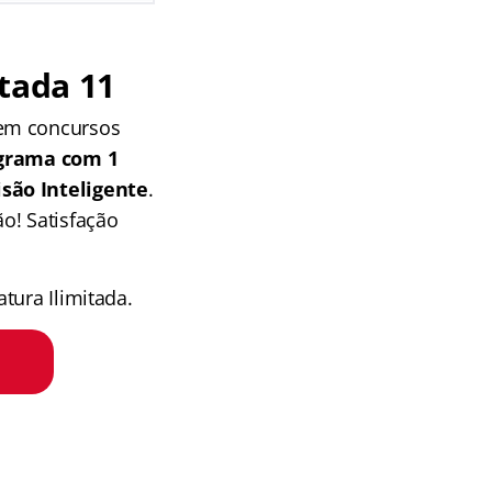
tada 11
 em concursos
grama com 1
isão Inteligente
.
o! Satisfação
tura Ilimitada.