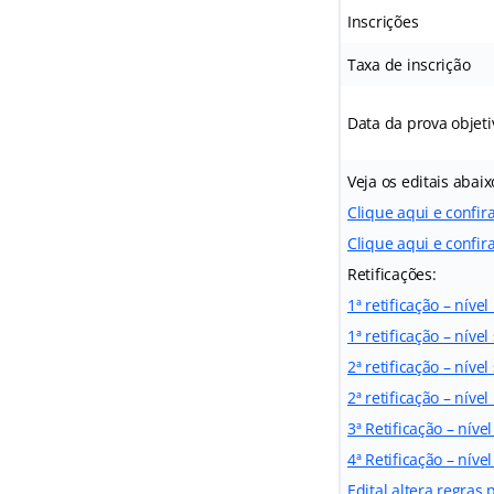
Inscrições
Taxa de inscrição
Data da prova objeti
Veja os editais abaix
Clique aqui e confir
Clique aqui e confira
Retificações:
1ª retificação – níve
1ª retificação – nível
2ª retificação – nível
2ª retificação – níve
3ª Retificação – níve
4ª Retificação – níve
Edital altera regras