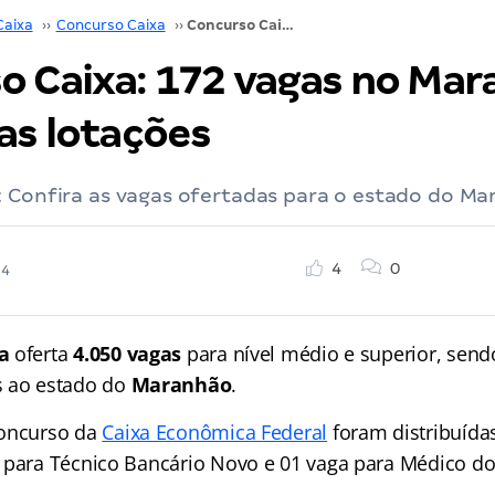
Caixa
››
Concurso Caixa
››
Concurso Caixa: 172 vagas no Maranhão. Confira as lotações
o Caixa: 172 vagas no Mar
as lotações
: Confira as vagas ofertadas para o estado do Ma
4
0
24
a
oferta
4.050 vagas
para nível médio e superior, sen
s ao estado do
Maranhão
.
concurso da
Caixa Econômica Federal
foram distribuída
 para Técnico Bancário Novo e 01 vaga para Médico do