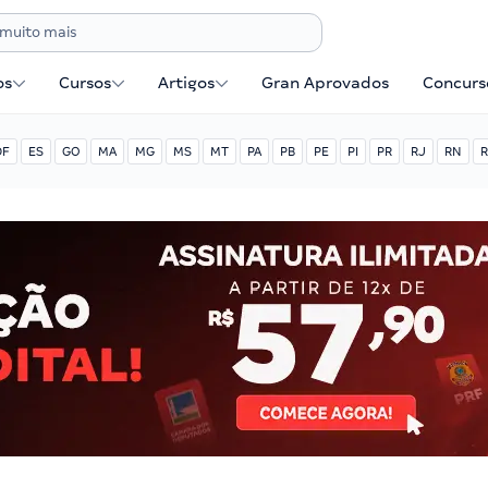
os
Cursos
Artigos
Gran Aprovados
Concurse
DF
ES
GO
MA
MG
MS
MT
PA
PB
PE
PI
PR
RJ
RN
R