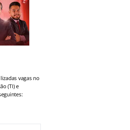
lizadas vagas no
o (TI) e
seguintes: