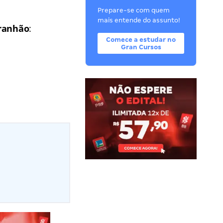
Prepare-se com quem
mais entende do assunto!
anhão
:
Comece a estudar no
Gran Cursos