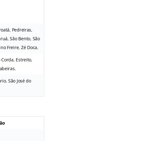
oatá, Pedreiras,
aruá, São Bento, São
ino Freire, Zé Doca.
Corda, Estreito,
abeiras.
rio, São José do
ção