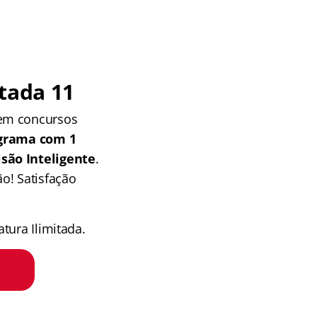
tada 11
 em concursos
grama com 1
isão Inteligente
.
o! Satisfação
tura Ilimitada.