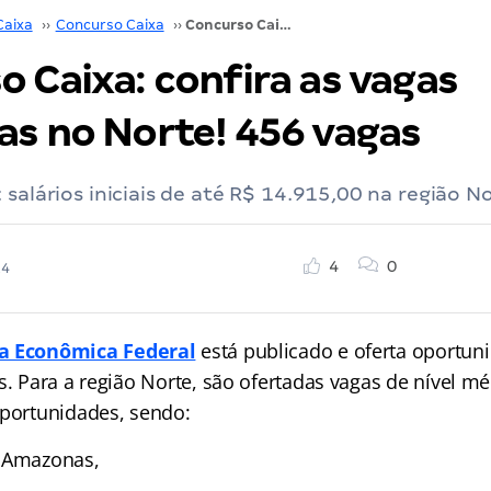
Caixa
››
Concurso Caixa
››
Concurso Caixa: confira as vagas ofertadas no Norte! 456 vagas
 Caixa: confira as vagas
as no Norte! 456 vagas
 salários iniciais de até R$ 14.915,00 na região N
4
0
24
a Econômica Federal
está publicado e oferta oportun
s. Para a região Norte, são ofertadas vagas de nível mé
oportunidades, sendo:
o Amazonas,