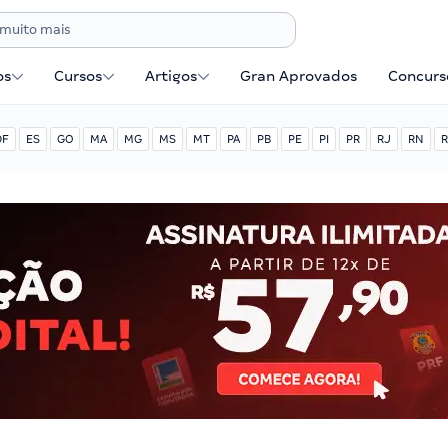
os
Cursos
Artigos
Gran Aprovados
Concurse
DF
ES
GO
MA
MG
MS
MT
PA
PB
PE
PI
PR
RJ
RN
R