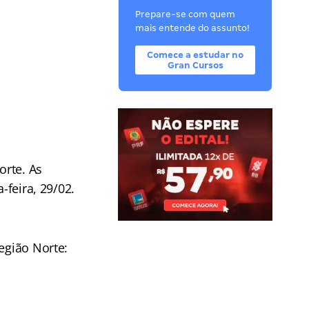
Prepare-se com quem
mais entende do assunto!
Comece a estudar no
Gran Cursos
orte. As
-feira, 29/02.
egião Norte: