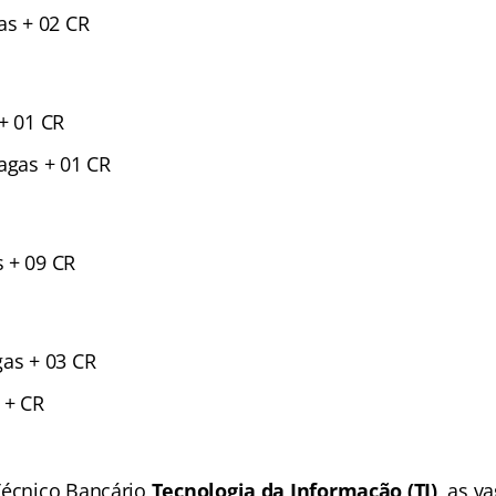
as + 02 CR
+ 01 CR
agas + 01 CR
 + 09 CR
gas + 03 CR
 + CR
Técnico Bancário
Tecnologia da Informação (TI)
, as v