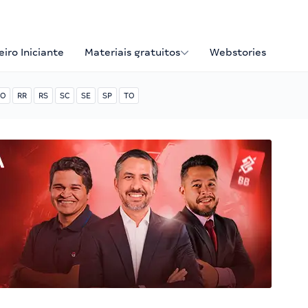
iro Iniciante
Materiais gratuitos
Webstories
O
RR
RS
SC
SE
SP
TO