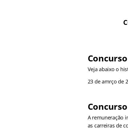
C
Concurso 
Veja abaixo o his
23 de amrço de 2
Concurso
A remuneração ini
as carreiras de c