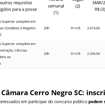
outros requisitos
MAR/2
semanal
(2)
igidos para a posse
R$ (3
(1)
o Superior completo em
ias Contábeis e Registro
20h
01+CR
2.610,06
C
o Superior completo em
istração, Ciências
20h
01+CR
2.330,94
beis ou
o
Câmara Cerro Negro SC: inscr
teressados em participar do concurso público
podem s