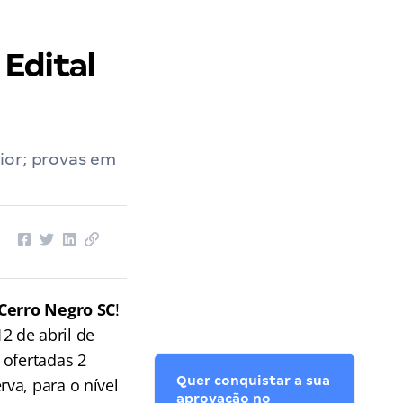
Edital
ior; provas em
Cerro Negro SC
!
12 de abril de
 ofertadas 2
Quer conquistar a sua
va, para o nível
aprovação no