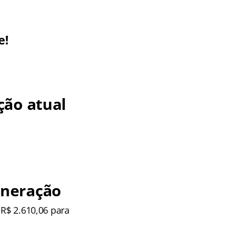
e!
ção atual
uneração
 R$ 2.610,06 para