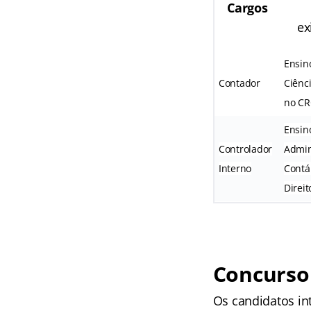
Cargos
ex
Ensin
Contador
Ciênc
no CR
Ensin
Controlador
Admin
Interno
Contá
Direit
Concurso 
Os candidatos in