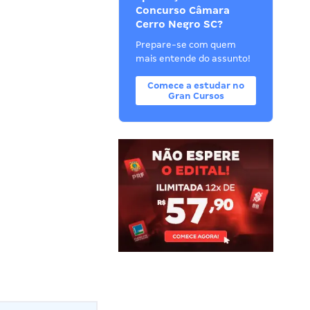
Concurso Câmara
Cerro Negro SC?
Prepare-se com quem
mais entende do assunto!
Comece a estudar no
Gran Cursos