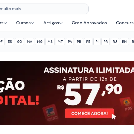
os
Cursos
Artigos
Gran Aprovados
Concurse
DF
ES
GO
MA
MG
MS
MT
PA
PB
PE
PI
PR
RJ
RN
R