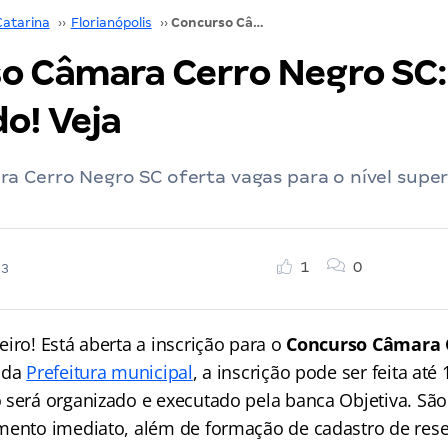
Catarina
››
Florianópolis
››
Concurso Câmara Cerro Negro SC: Edital publicado! Veja
o Câmara Cerro Negro SC: 
o! Veja
a Cerro Negro SC oferta vagas para o nível super
1
0
23
iro! Está aberta a inscrição para o
Concurso Câmara 
 da
Prefeitura municipal
, a inscrição pode ser feita até 
 será organizado e executado pela banca Objetiva. São
mento imediato, além de formação de cadastro de reser