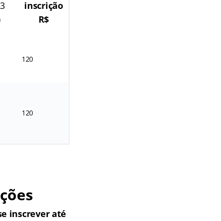
3
inscrição
)
R$
120
120
ições
e inscrever até