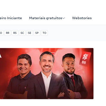
iro Iniciante
Materiais gratuitos
Webstories
O
RR
RS
SC
SE
SP
TO