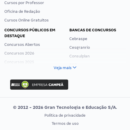
Cursos por Professor
Oficina de Redação
Cursos Online Gratuitos
CONCURSOS PÚBLICOS EM
BANCAS DE CONCURSOS
DESTAQUE
Cebraspe
Concursos Abertos
Cesgranrio
Concursos 2026
Consulplan
Concursos 2025
FCC
Veja mais
Concurso Nacional Unificado
FGV
Concurso Ibama
Idecan
Concurso MPU
Selecon
Editais publicados
Uniase
© 2012 - 2026 Gran Tecnologia e Educação S/A.
Vunesp
Política de privacidade
CONCURSOS POR PROFISSÃO
EXAME DE ORDEM
Termos de uso
Concursos Administrativos
OAB