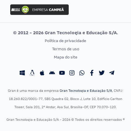
Concurso Ibama
Idecan
Concurso MPU
Selecon
Editais publicados
Uniase
© 2012 - 2026 Gran Tecnologia e Educação S/A.
Vunesp
Política de privacidade
CONCURSOS POR PROFISSÃO
EXAME DE ORDEM
Termos de uso
Concursos Administrativos
OAB
Mapa do site
Concursos Educação
Prova OAB
Concursos Fiscais
Calendário OAB
Concursos Jurídicos
Questões OAB
Concursos Militares
Recursos OAB
Gran é uma marca da empresa
Gran Tecnologia e Educação S/A
, CNPJ:
Concursos Policiais
Exame de Ordem
18.260.822/0001-77, SBS Quadra 02, Bloco J, Lote 10, Edifício Carlton
Concursos Saúde
Tower, Sala 201, 2º Andar, Asa Sul, Brasília-DF, CEP 70.070-120.
Concursos Tribunais
Gran Tecnologia e Educação S/A - 2026 © Todos os direitos reservados ®
Residência Multiprofissional