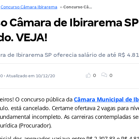
Concurso Câmara Ibirarema
››
Concurso Câmara de Ibirarema SP é cancelado. VEJA!
o Câmara de Ibirarema SP
do. VEJA!
 de Ibirarema SP oferecia salário de até R$ 4.8
0
0
20
• Atualizado em
10/12/20
eiros! O concurso pública da
Câmara Municipal de I
ulo. está cancelado. Certame ofertava 2 vagas para nív
 fundamental incompleto. As carreiras contempladas s
jurídica (Procurador).
icial dos aprovados variava entre R$ 2.307,83 e R$ 4.8