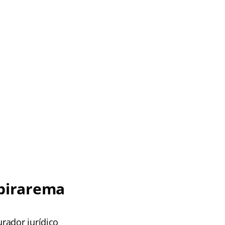
birarema
rador jurídico