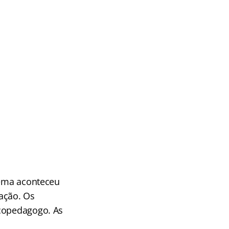
rema aconteceu
ação. Os
icopedagogo. As