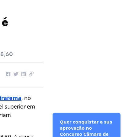
 é
18,60
birarema
, no
el superior em
eriam
Quer conquistar a sua
aprovação no
Concurso Câmara de
18,60. A banca