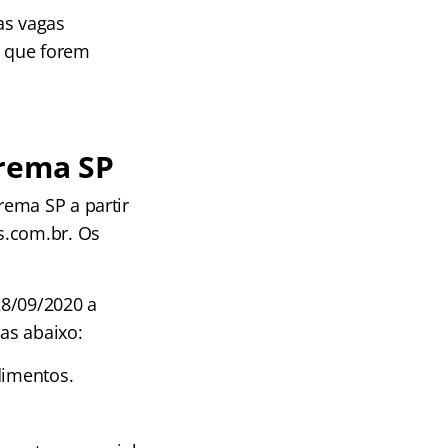
as vagas
u que forem
arema SP
rema SP a partir
s.com.br. Os
28/09/2020 a
tas abaixo:
dimentos.