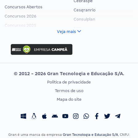
Cebraspe
Concursos Abertos
Cesgranrio
Concursos 2026
Consulplan
Concursos 2025
FCC
Veja mais
Concurso Nacional Unificado
FGV
Concurso Ibama
Idecan
Concurso MPU
Selecon
Editais publicados
Uniase
© 2012 - 2026 Gran Tecnologia e Educação S/A.
Vunesp
Política de privacidade
CONCURSOS POR PROFISSÃO
EXAME DE ORDEM
Termos de uso
Concursos Administrativos
OAB
Mapa do site
Concursos Educação
Prova OAB
Concursos Fiscais
Calendário OAB
Concursos Jurídicos
Questões OAB
Concursos Militares
Recursos OAB
Gran é uma marca da empresa
Gran Tecnologia e Educação S/A
, CNPJ: