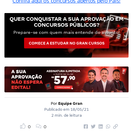
Confira aqui os concursos abertos pelo País!
QUER CONQUISTAR A SUA APROVAÇÃO EM
CONCURSOS PÚBLICOS?
Prepare-se com quem mais entende do assunto!
COMECE A ESTUDAR NO GRAN CURSOS
Por
Equipe Gran
Publicado em
18/05/21
2 min. de leitura
0
0