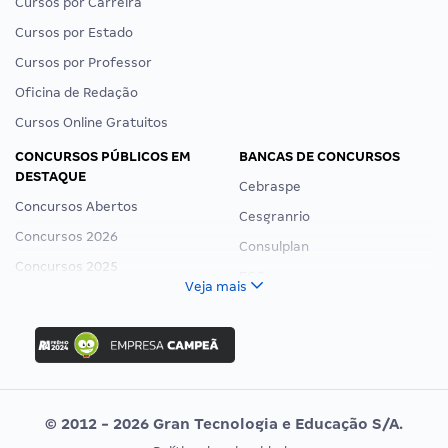
Cursos por Carreira
Cursos por Estado
Cursos por Professor
Oficina de Redação
Cursos Online Gratuitos
CONCURSOS PÚBLICOS EM
BANCAS DE CONCURSOS
DESTAQUE
Cebraspe
Concursos Abertos
Cesgranrio
Concursos 2026
Consulplan
Concursos 2025
FCC
Veja mais
Concurso Nacional Unificado
FGV
Concurso Ibama
Idecan
Concurso MPU
Selecon
Editais publicados
Uniase
© 2012 - 2026 Gran Tecnologia e Educação S/A.
Vunesp