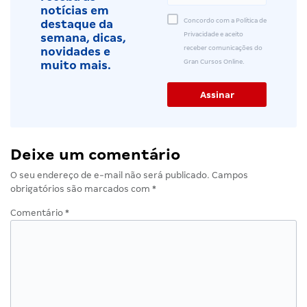
notícias em
Concordo com a Política de
destaque da
Privacidade e aceito
semana, dicas,
receber comunicações do
novidades e
Gran Cursos Online.
muito mais.
Deixe um comentário
O seu endereço de e-mail não será publicado.
Campos
obrigatórios são marcados com
*
Comentário
*