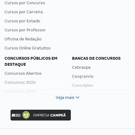
Cursos por Concurso
Cursos por Carreira
Cursos por Estado
Cursos por Professor
Oficina de Redação
Cursos Online Gratuitos
CONCURSOS PÚBLICOS EM
BANCAS DE CONCURSOS
DESTAQUE
Cebraspe
Concursos Abertos
Cesgranrio
Concursos 2026
Consulplan
Concursos 2025
FCC
Veja mais
Concurso Nacional Unificado
FGV
Concurso Ibama
Idecan
Concurso MPU
Selecon
Editais publicados
Uniase