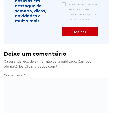
notícias em
Concordo com a Política de
destaque da
Privacidade e aceito
semana, dicas,
receber comunicações do
novidades e
Gran Cursos Online.
muito mais.
Deixe um comentário
O seu endereço de e-mail não será publicado.
Campos
obrigatórios são marcados com
*
Comentário
*