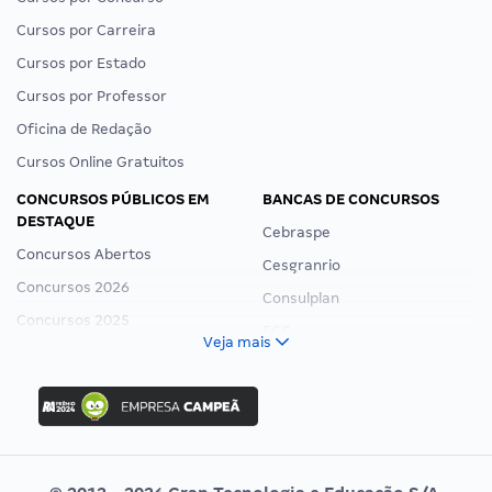
Cursos por Carreira
Cursos por Estado
Cursos por Professor
Oficina de Redação
Cursos Online Gratuitos
CONCURSOS PÚBLICOS EM
BANCAS DE CONCURSOS
DESTAQUE
Cebraspe
Concursos Abertos
Cesgranrio
Concursos 2026
Consulplan
Concursos 2025
FCC
Veja mais
Concurso Nacional Unificado
FGV
Concurso Ibama
Idecan
Concurso MPU
Selecon
Editais publicados
Uniase