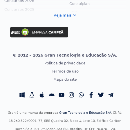
Concursos 2026
Consulplan
Concursos 2025
FCC
Veja mais
Concurso Nacional Unificado
FGV
Concurso Ibama
Idecan
Concurso MPU
Selecon
Editais publicados
Uniase
© 2012 - 2026 Gran Tecnologia e Educação S/A.
Vunesp
Política de privacidade
CONCURSOS POR PROFISSÃO
EXAME DE ORDEM
Termos de uso
Concursos Administrativos
OAB
Mapa do site
Concursos Educação
Prova OAB
Concursos Fiscais
Calendário OAB
Concursos Jurídicos
Questões OAB
Concursos Militares
Recursos OAB
Gran é uma marca da empresa
Gran Tecnologia e Educação S/A
, CNPJ:
Concursos Policiais
Exame de Ordem
18.260.822/0001-77, SBS Quadra 02, Bloco J, Lote 10, Edifício Carlton
Concursos Saúde
Tower, Sala 201, 2º Andar, Asa Sul, Brasília-DF, CEP 70.070-120.