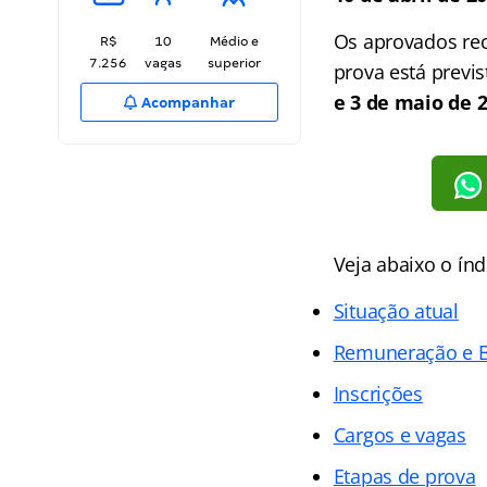
Os aprovados re
R$
10
Médio e
7.256
vagas
superior
prova está previ
e 3 de maio de 2
Acompanhar
Veja abaixo o
índ
Situação atual
Remuneração e B
Inscrições
Cargos e vagas
Etapas de prova