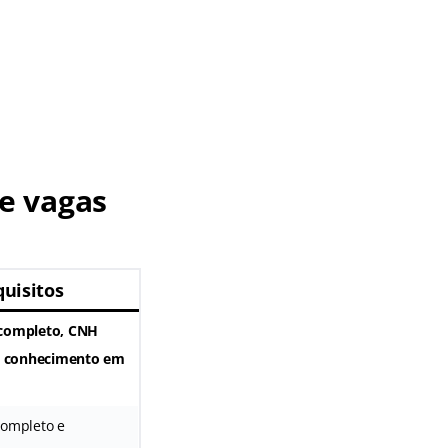
e vagas
uisitos
completo, CNH
 e conhecimento em
completo e