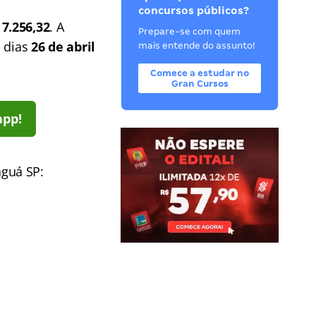
concursos públicos?
 7.256,32
. A
Prepare-se com quem
s dias
26 de abril
mais entende do assunto!
Comece a estudar no
Gran Cursos
app!
guá SP: