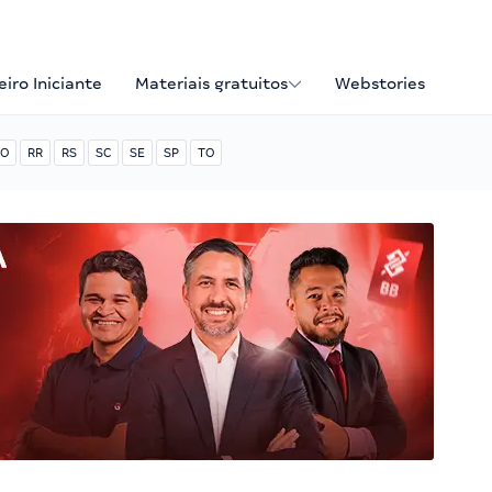
iro Iniciante
Materiais gratuitos
Webstories
O
RR
RS
SC
SE
SP
TO