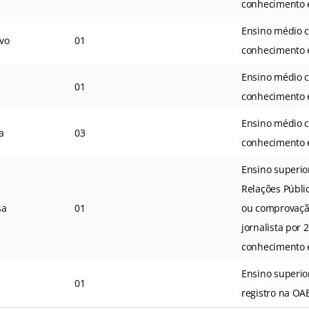
conhecimento 
Ensino médio 
ivo
01
conhecimento 
Ensino médio 
01
conhecimento 
Ensino médio 
a
03
conhecimento 
Ensino superio
Relações Públi
sa
01
ou comprovaçã
jornalista por 
conhecimento 
Ensino superio
01
registro na OA