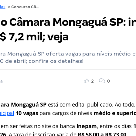
ias
››
Concurso Câmara Mongaguá SP: iniciais de até R$ 7,2 mil; veja
o Câmara Mongaguá SP: ini
$ 7,2 mil; veja
a Mongaguá SP oferta vagas para níveis médio e 
0 de abril; confira os detalhes!
2
0
26
ara Mongaguá SP
está com edital publicado. Ao todo,
icipal
10 vagas
para cargos de níveis
médio e superi
dem ser feitas no site da banca
Inepam
, entre os dias
1
26.
A taxa de inscrição varia de
R$ 58,00 a R$ 73,00
.