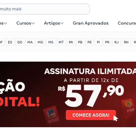
os
Cursos
Artigos
Gran Aprovados
Concurse
DF
ES
GO
MA
MG
MS
MT
PA
PB
PE
PI
PR
RJ
RN
R