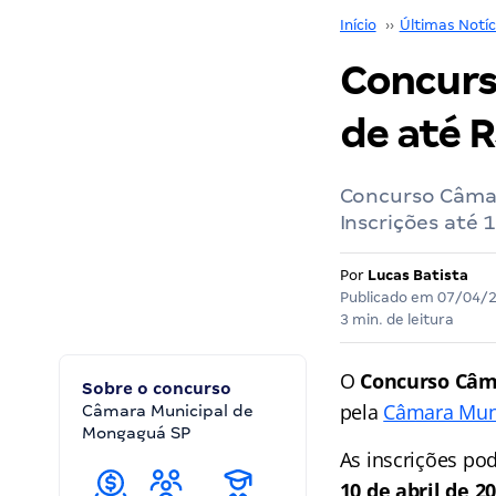
Início
››
Últimas Notíc
Concurs
de até R
Concurso Câmar
Inscrições até 1
Por
Lucas Batista
Publicado em
07/04/
3 min. de leitura
O
Concurso Câm
Sobre o concurso
pela
Câmara Mun
Câmara Municipal de
Mongaguá SP
As inscrições po
10 de abril de 20