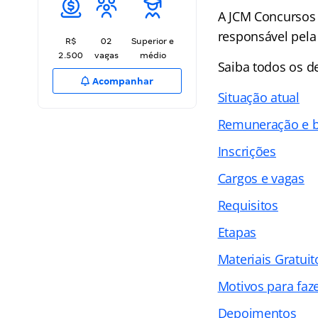
A JCM Concursos 
responsável pela 
R$
02
Superior e
2.500
vagas
médio
Saiba todos os 
Acompanhar
Situação atual
Remuneração e b
Inscrições
Cargos e vagas
Requisitos
Etapas
Materiais Gratuit
Motivos para faz
Depoimentos