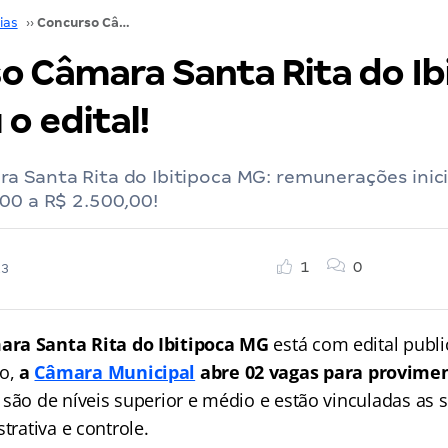
ias
››
Concurso Câmara Santa Rita do Ibitipoca MG: saiu o edital!
o Câmara Santa Rita do Ib
 o edital!
a Santa Rita do Ibitipoca MG: remunerações inici
00 a R$ 2.500,00!
1
0
23
ra Santa Rita do Ibitipoca MG
está com edital publ
o,
a
Câmara Municipal
abre 02 vagas para provime
 são de níveis superior e médio e estão vinculadas as 
trativa e controle.