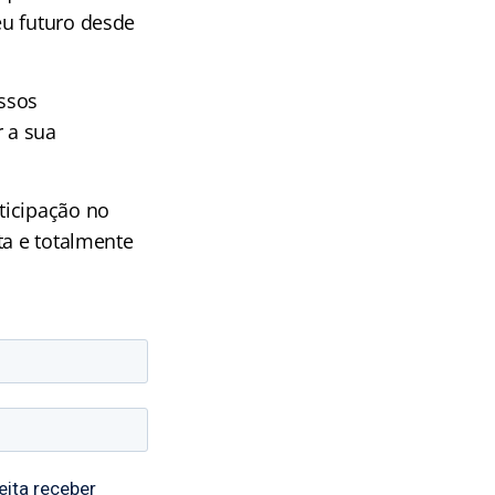
eu futuro desde
ossos
r a sua
ticipação no
ta e totalmente