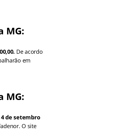
ca MG:
00,00.
De acordo
balharão em
ca MG:
e 4 de setembro
Fadenor. O site