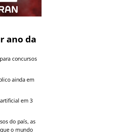
r ano da
 para concursos
blico ainda em
rtificial em 3
os do país, as
es que o mundo