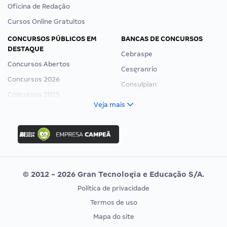
Oficina de Redação
Cursos Online Gratuitos
CONCURSOS PÚBLICOS EM
BANCAS DE CONCURSOS
DESTAQUE
Cebraspe
Concursos Abertos
Cesgranrio
Concursos 2026
Consulplan
Concursos 2025
FCC
Veja mais
Concurso Nacional Unificado
FGV
Concurso Ibama
Idecan
Concurso MPU
Selecon
Editais publicados
Uniase
© 2012 - 2026 Gran Tecnologia e Educação S/A.
Vunesp
Política de privacidade
CONCURSOS POR PROFISSÃO
EXAME DE ORDEM
Termos de uso
Concursos Administrativos
OAB
Mapa do site
Concursos Educação
Prova OAB