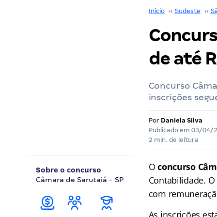
Início
››
Sudeste
››
S
Concurso
de até R
Concurso Câmar
inscrições segu
Por
Daniela Silva
Publicado em
03/04/
2 min. de leitura
O
concurso Câma
Sobre o concurso
Contabilidade. O
Câmara de Sarutaiá - SP
com remuneração
As inscrições est