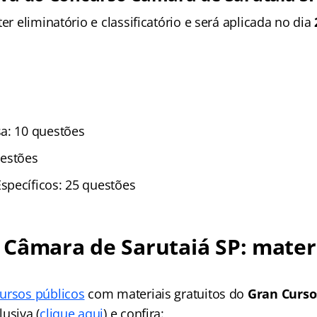
ter eliminatório e classificatório e será aplicada no dia
a: 10 questões
uestões
pecíficos: 25 questões
 Câmara de Sarutaiá SP
: mater
ursos públicos
com materiais gratuitos do
Gran Curso
usiva (
clique aqui
) e confira: