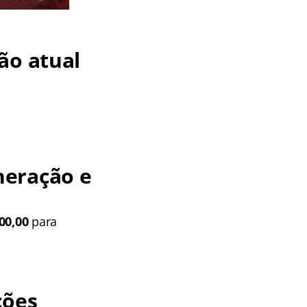
ção atual
neração e
00,00
para
ições