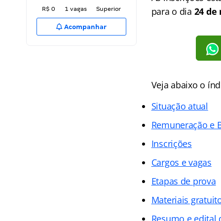
R$ 0
1 vagas
Superior
para o dia
24 de 
Acompanhar
Veja abaixo o
índ
Situação atual
Remuneração e B
Inscrições
Cargos e vagas
Etapas de prova
Materiais gratuit
Resumo e edital 