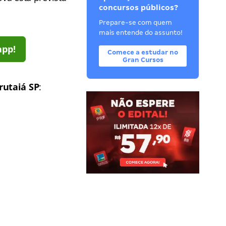
concursos públicos?
Prepare-se com quem
mais entende do assunto!
app!
Comece a estudar no
Gran Cursos
rutaiá SP
: