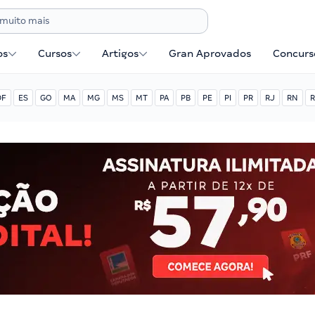
os
Cursos
Artigos
Gran Aprovados
Concurse
DF
ES
GO
MA
MG
MS
MT
PA
PB
PE
PI
PR
RJ
RN
R