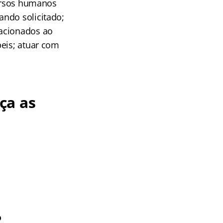
cursos humanos
ando solicitado;
lacionados ao
beis; atuar com
ça as
P