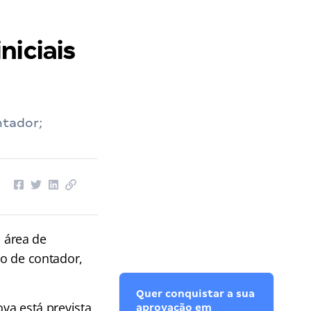
niciais
ntador;
 área de
go de contador,
Quer conquistar a sua
ova está prevista
aprovação em