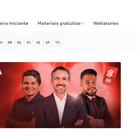
iro Iniciante
Materiais gratuitos
Webstories
O
RR
RS
SC
SE
SP
TO