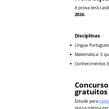
A prova terá cará
2026.
Disciplinas
Língua Portugues
Matemática: 5 q
Conhecimentos Es
Concurso
gratuitos
Estude para
conc
nossa página excl