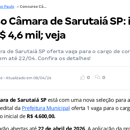
ão Paulo
››
Concurso Câmara de Sarutaiá SP: iniciais de até R$ 4,6 mil; veja
 Câmara de Sarutaiá SP: i
$ 4,6 mil; veja
a de Sarutaiá SP oferta vaga para o cargo de co
em até 22/04. Confira os detalhes!
0
0
26
• Atualizado em
08/04/26
ra de Sarutaiá SP
está com uma nova seleção para a
 edital da
Prefeitura Municipal
oferta 1 vaga para o car
 inicial de
R$ 4.600,00.
arão abertas até
22 de abril
de 2026
. A aplicação da pr