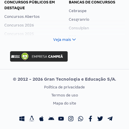
CONCURSOS PÚBLICOS EM
BANCAS DE CONCURSOS
DESTAQUE
Cebraspe
Concursos Abertos
Cesgranrio
Concursos 2026
Consulplan
Concursos 2025
FCC
Veja mais
Concurso Nacional Unificado
FGV
Concurso Ibama
Idecan
Concurso MPU
Selecon
Editais publicados
Uniase
© 2012 - 2026 Gran Tecnologia e Educação S/A.
Vunesp
Política de privacidade
CONCURSOS POR PROFISSÃO
EXAME DE ORDEM
Termos de uso
Concursos Administrativos
OAB
Mapa do site
Concursos Educação
Prova OAB
Concursos Fiscais
Calendário OAB
Concursos Jurídicos
Questões OAB