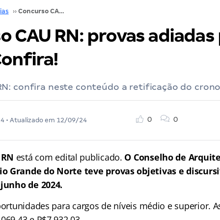
ias
››
Concurso CAU RN: provas adiadas para 02/06. Confira!
o CAU RN: provas adiadas
onfira!
N: confira neste conteúdo a retificação do cron
0
0
24
• Atualizado em
12/09/24
 RN
está com edital publicado.
O Conselho de Arquite
o Grande do Norte teve provas objetivas e discurs
 junho de 2024.
oportunidades para cargos de níveis médio e superior.
.069,43 e R$7.932,03.