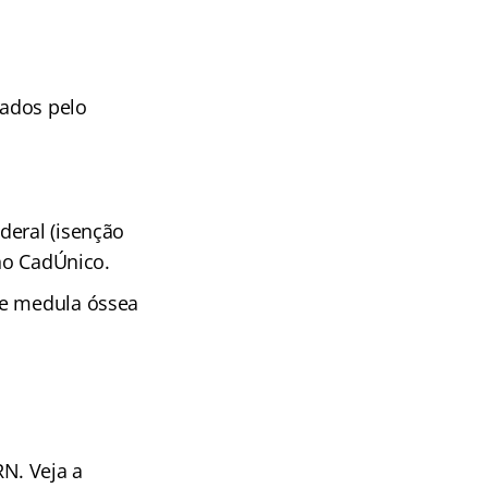
rados pelo
deral (isenção
 no CadÚnico.
de medula óssea
N. Veja a