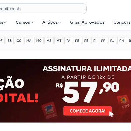
os
Cursos
Artigos
Gran Aprovados
Concurse
DF
ES
GO
MA
MG
MS
MT
PA
PB
PE
PI
PR
RJ
RN
R