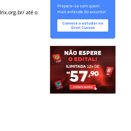
Prepare-se com quem
ix.org.br/ até o
mais entende do assunto!
Comece a estudar no
Gran Cursos