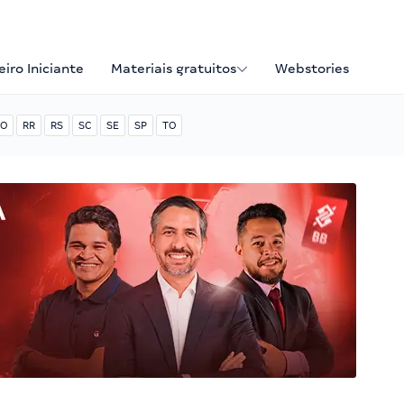
iro Iniciante
Materiais gratuitos
Webstories
O
RR
RS
SC
SE
SP
TO