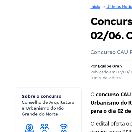
Início
››
Últimas Notíc
Concurs
02/06. C
Concurso CAU R
Por
Equipe Gran
Publicado em
07/03/
3 min. de leitura
O
concurso CAU
Sobre o concurso
Urbanismo do Ri
Conselho de Arquitetura
e Urbanismo do Rio
para o dia 02 de
Grande do Norte
O edital oferta 
variam entre R$3