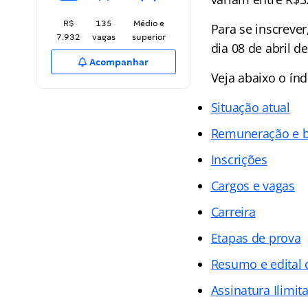
R$
135
Médio e
Para se inscrever
7.932
vagas
superior
dia 08 de abril d
Acompanhar
Veja abaixo o
índ
Situação atual
Remuneração e b
Inscrições
Cargos e vagas
Carreira
Etapas de prova
Resumo e edital
Assinatura Ilimit