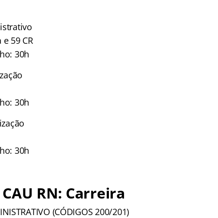
strativo
a e 59 CR
lho: 30h
ização
lho: 30h
lização
lho: 30h
 CAU RN: Carreira
INISTRATIVO (CÓDIGOS 200/201)