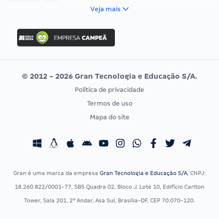
FCC
Veja mais
Concurso Nacional Unificado
FGV
Concurso Ibama
Idecan
Concurso MPU
Selecon
Editais publicados
Uniase
© 2012 - 2026 Gran Tecnologia e Educação S/A.
Vunesp
Política de privacidade
CONCURSOS POR PROFISSÃO
EXAME DE ORDEM
Termos de uso
Concursos Administrativos
OAB
Mapa do site
Concursos Educação
Prova OAB
Concursos Fiscais
Calendário OAB
Concursos Jurídicos
Questões OAB
Concursos Militares
Recursos OAB
Gran é uma marca da empresa
Gran Tecnologia e Educação S/A
, CNPJ:
Concursos Policiais
Exame de Ordem
18.260.822/0001-77, SBS Quadra 02, Bloco J, Lote 10, Edifício Carlton
Concursos Saúde
Tower, Sala 201, 2º Andar, Asa Sul, Brasília-DF, CEP 70.070-120.
Concursos Tribunais