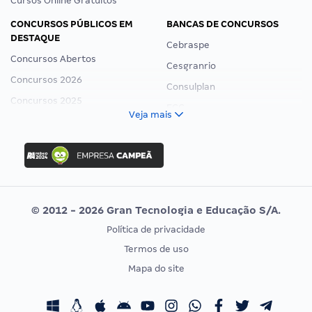
Cursos Online Gratuitos
CONCURSOS PÚBLICOS EM
BANCAS DE CONCURSOS
DESTAQUE
Cebraspe
Concursos Abertos
Cesgranrio
Concursos 2026
Consulplan
Concursos 2025
FCC
Veja mais
Concurso Nacional Unificado
FGV
Concurso Ibama
Idecan
Concurso MPU
Selecon
Editais publicados
Uniase
© 2012 - 2026 Gran Tecnologia e Educação S/A.
Vunesp
Política de privacidade
CONCURSOS POR PROFISSÃO
EXAME DE ORDEM
Termos de uso
Concursos Administrativos
OAB
Mapa do site
Concursos Educação
Prova OAB
Concursos Fiscais
Calendário OAB