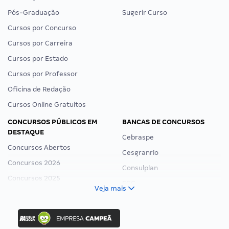
Pós-Graduação
Sugerir Curso
Cursos por Concurso
Cursos por Carreira
Cursos por Estado
Cursos por Professor
Oficina de Redação
Cursos Online Gratuitos
CONCURSOS PÚBLICOS EM
BANCAS DE CONCURSOS
DESTAQUE
Cebraspe
Concursos Abertos
Cesgranrio
Concursos 2026
Consulplan
Concursos 2025
FCC
Veja mais
Concurso Nacional Unificado
FGV
Concurso Ibama
Idecan
Concurso MPU