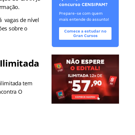
concurso CENSIPAM?
ormação.
Prepare-se com quem
á vagas de nível
mais entende do assunto!
ões sobre o
Comece a estudar no
Gran Cursos
Ilimitada
 ilimitada tem
ncontra O