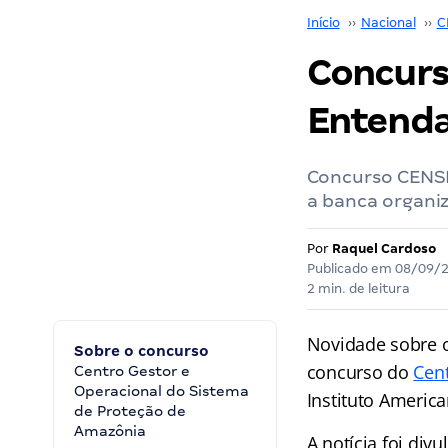
Início
››
Nacional
››
C
Concurs
Entenda
Concurso CENSI
a banca organi
Por
Raquel Cardoso
Publicado em
08/09/
2 min. de leitura
Novidade sobre 
Sobre o concurso
concurso do
Cen
Centro Gestor e
Operacional do Sistema
Instituto Americ
de Proteção de
Amazônia
A notícia foi di