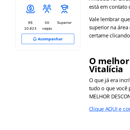
está em contato 
Vale lembrar qu
R$
50
Superior
superior na área
10.823
vagas
certame clicand
Acompanhar
O melhor 
Vitalícia
O que já era incr
tudo o que você 
MELHOR DESCO
Clique AQUI e con