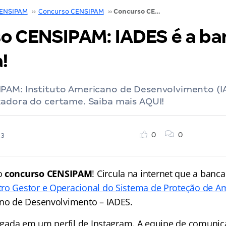
ENSIPAM
››
Concurso CENSIPAM
››
Concurso CENSIPAM: IADES é a banca? Entenda!
o CENSIPAM: IADES é a ba
!
PAM: Instituto Americano de Desenvolvimento (I
zadora do certame. Saiba mais AQUI!
0
0
23
o
concurso CENSIPAM
! Circula na internet que a banc
tro Gestor e Operacional do Sistema de Proteção de A
ano de Desenvolvimento – IADES.
vulgada em um perfil de Instagram. A equipe de comuni