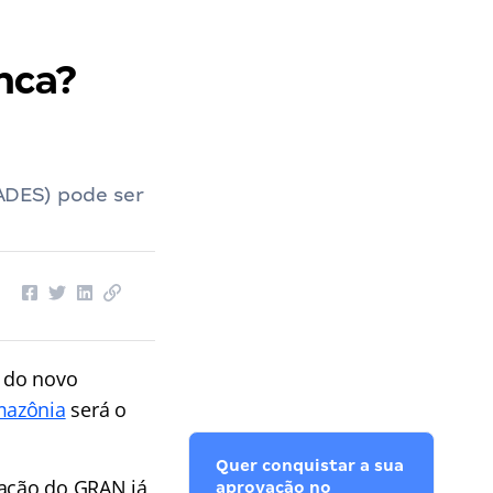
nca?
ADES) pode ser
a do novo
mazônia
será o
Quer conquistar a sua
cação do GRAN já
aprovação no