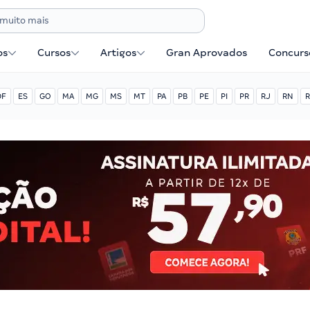
os
Cursos
Artigos
Gran Aprovados
Concurse
DF
ES
GO
MA
MG
MS
MT
PA
PB
PE
PI
PR
RJ
RN
R