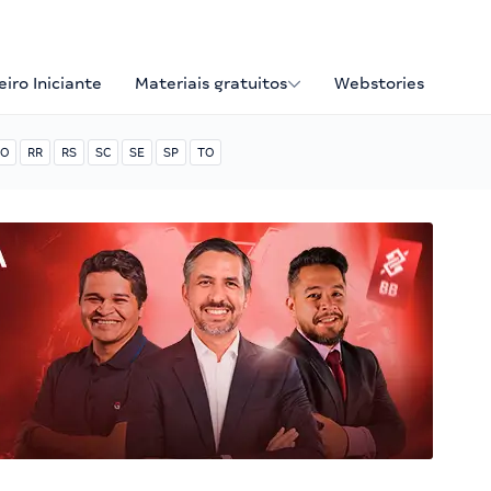
iro Iniciante
Materiais gratuitos
Webstories
O
RR
RS
SC
SE
SP
TO