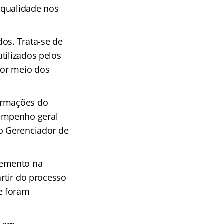
e qualidade nos
dos. Trata-se de
tilizados pelos
por meio dos
formações do
sempenho geral
do Gerenciador de
remento na
artir do processo
e foram