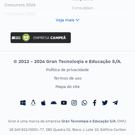
Concursos 2026
Consulplan
Concursos 2025
FCC
Veja mais
Concurso Nacional Unificado
FGV
Concurso Ibama
Idecan
Concurso MPU
Selecon
Editais publicados
Uniase
© 2012 - 2026 Gran Tecnologia e Educação S/A.
Vunesp
Política de privacidade
CONCURSOS POR PROFISSÃO
EXAME DE ORDEM
Termos de uso
Concursos Administrativos
OAB
Mapa do site
Concursos Educação
Prova OAB
Concursos Fiscais
Calendário OAB
Concursos Jurídicos
Questões OAB
Concursos Militares
Recursos OAB
Gran é uma marca da empresa
Gran Tecnologia e Educação S/A
, CNPJ:
Concursos Policiais
Exame de Ordem
18.260.822/0001-77, SBS Quadra 02, Bloco J, Lote 10, Edifício Carlton