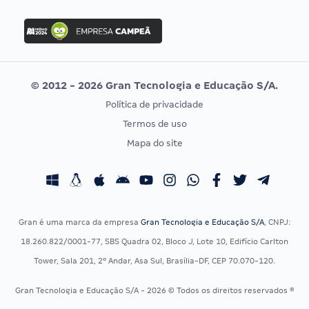
FGV
Concurso Ibama
Idecan
Concurso MPU
Selecon
Editais publicados
Uniase
© 2012 - 2026 Gran Tecnologia e Educação S/A.
Vunesp
Política de privacidade
CONCURSOS POR PROFISSÃO
EXAME DE ORDEM
Termos de uso
Concursos Administrativos
OAB
Mapa do site
Concursos Educação
Prova OAB
Concursos Fiscais
Calendário OAB
Concursos Jurídicos
Questões OAB
Concursos Militares
Recursos OAB
Gran é uma marca da empresa
Gran Tecnologia e Educação S/A
, CNPJ:
Concursos Policiais
Exame de Ordem
18.260.822/0001-77, SBS Quadra 02, Bloco J, Lote 10, Edifício Carlton
Concursos Saúde
Tower, Sala 201, 2º Andar, Asa Sul, Brasília-DF, CEP 70.070-120.
Concursos Tribunais
Gran Tecnologia e Educação S/A - 2026 © Todos os direitos reservados ®
Residência Multiprofissional