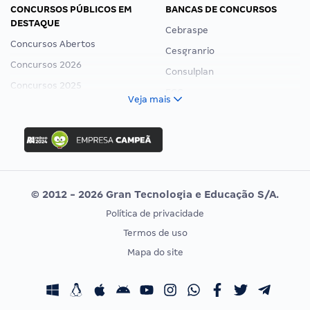
CONCURSOS PÚBLICOS EM
BANCAS DE CONCURSOS
DESTAQUE
Cebraspe
Concursos Abertos
Cesgranrio
Concursos 2026
Consulplan
Concursos 2025
FCC
Veja mais
Concurso Nacional Unificado
FGV
Concurso Ibama
Idecan
Concurso MPU
Selecon
Editais publicados
Uniase
© 2012 - 2026 Gran Tecnologia e Educação S/A.
Vunesp
Política de privacidade
CONCURSOS POR PROFISSÃO
EXAME DE ORDEM
Termos de uso
Concursos Administrativos
OAB
Mapa do site
Concursos Educação
Prova OAB
Concursos Fiscais
Calendário OAB
Concursos Jurídicos
Questões OAB