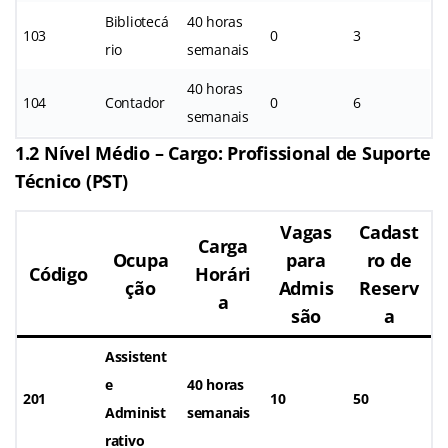
Bibliotecá
40 horas
103
0
3
rio
semanais
40 horas
104
Contador
0
6
semanais
1.2 Nível Médio – Cargo: Profissional de Suporte
Técnico (PST)
Vagas
Cadast
Carga
Ocupa
para
ro de
Código
Horári
ção
Admis
Reserv
a
são
a
Assistent
e
40 horas
201
10
50
Administ
semanais
rativo