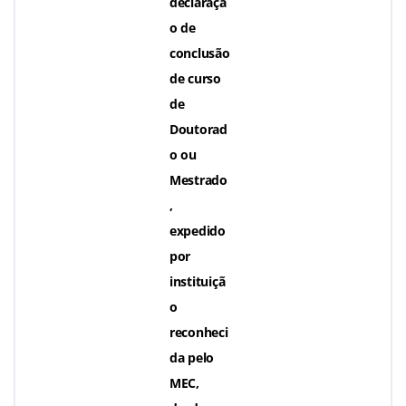
declaraçã
o de
conclusão
de curso
de
Doutorad
o ou
Mestrado
,
expedido
por
instituiçã
o
reconheci
da pelo
MEC,