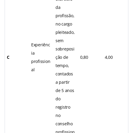
da
profissão,
no cargo
pleiteado,
sem
Experiênc
sobreposi
ia
C
ção de
0,80
4,00
profission
tempo,
al
contados
a partir
de 5 anos
do
registro
no
conselho
profission