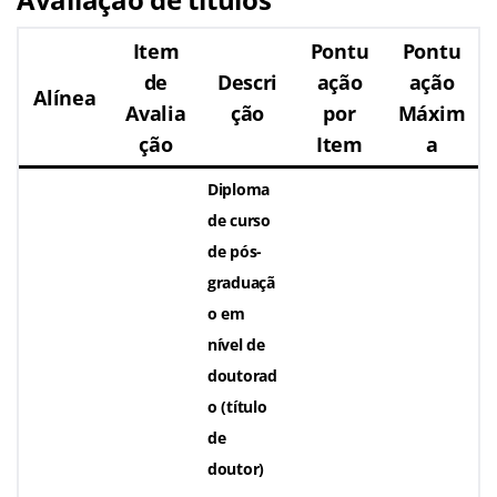
Item
Pontu
Pontu
de
Descri
ação
ação
Alínea
Avalia
ção
por
Máxim
ção
Item
a
Diploma
de curso
de pós-
graduaçã
o em
nível de
doutorad
o (título
de
doutor)