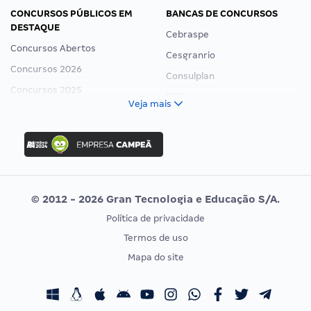
CONCURSOS PÚBLICOS EM
BANCAS DE CONCURSOS
DESTAQUE
Cebraspe
Concursos Abertos
Cesgranrio
Concursos 2026
Consulplan
Concursos 2025
FCC
Veja mais
Concurso Nacional Unificado
FGV
Concurso Ibama
Idecan
Concurso MPU
Selecon
Editais publicados
Uniase
© 2012 - 2026 Gran Tecnologia e Educação S/A.
Vunesp
Política de privacidade
CONCURSOS POR PROFISSÃO
EXAME DE ORDEM
Termos de uso
Concursos Administrativos
OAB
Mapa do site
Concursos Educação
Prova OAB
Concursos Fiscais
Calendário OAB
Concursos Jurídicos
Questões OAB