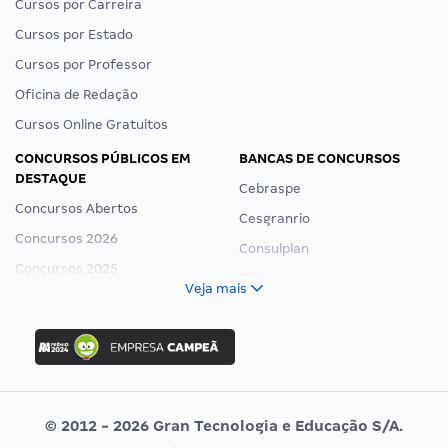
Cursos por Carreira
Cursos por Estado
Cursos por Professor
Oficina de Redação
Cursos Online Gratuitos
CONCURSOS PÚBLICOS EM
BANCAS DE CONCURSOS
DESTAQUE
Cebraspe
Concursos Abertos
Cesgranrio
Concursos 2026
Consulplan
Concursos 2025
FCC
Veja mais
Concurso Nacional Unificado
FGV
Concurso Ibama
Idecan
Concurso MPU
Selecon
Editais publicados
Uniase
© 2012 - 2026 Gran Tecnologia e Educação S/A.
Vunesp