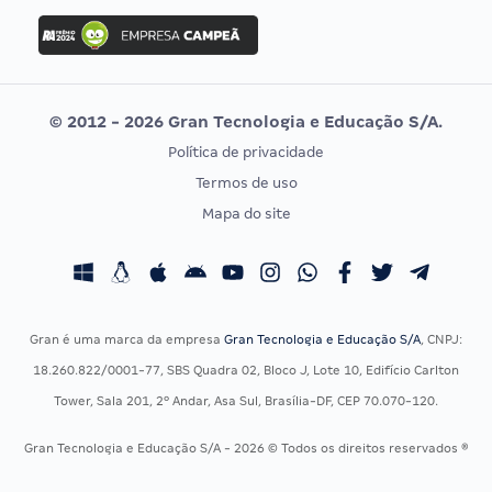
Concurso Ibama
Idecan
Concurso MPU
Selecon
Editais publicados
Uniase
© 2012 - 2026 Gran Tecnologia e Educação S/A.
Vunesp
Política de privacidade
CONCURSOS POR PROFISSÃO
EXAME DE ORDEM
Termos de uso
Concursos Administrativos
OAB
Mapa do site
Concursos Educação
Prova OAB
Concursos Fiscais
Calendário OAB
Concursos Jurídicos
Questões OAB
Concursos Militares
Recursos OAB
Gran é uma marca da empresa
Gran Tecnologia e Educação S/A
, CNPJ:
Concursos Policiais
Exame de Ordem
18.260.822/0001-77, SBS Quadra 02, Bloco J, Lote 10, Edifício Carlton
Concursos Saúde
Tower, Sala 201, 2º Andar, Asa Sul, Brasília-DF, CEP 70.070-120.
Concursos Tribunais
Gran Tecnologia e Educação S/A - 2026 © Todos os direitos reservados ®
Residência Multiprofissional