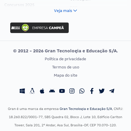
Concursos 2025
FCC
Veja mais
Concurso Nacional Unificado
FGV
Concurso Ibama
Idecan
Concurso MPU
Selecon
Editais publicados
Uniase
© 2012 - 2026 Gran Tecnologia e Educação S/A.
Vunesp
Política de privacidade
CONCURSOS POR PROFISSÃO
EXAME DE ORDEM
Termos de uso
Concursos Administrativos
OAB
Mapa do site
Concursos Educação
Prova OAB
Concursos Fiscais
Calendário OAB
Concursos Jurídicos
Questões OAB
Concursos Militares
Recursos OAB
Gran é uma marca da empresa
Gran Tecnologia e Educação S/A
, CNPJ:
Concursos Policiais
Exame de Ordem
18.260.822/0001-77, SBS Quadra 02, Bloco J, Lote 10, Edifício Carlton
Concursos Saúde
Tower, Sala 201, 2º Andar, Asa Sul, Brasília-DF, CEP 70.070-120.