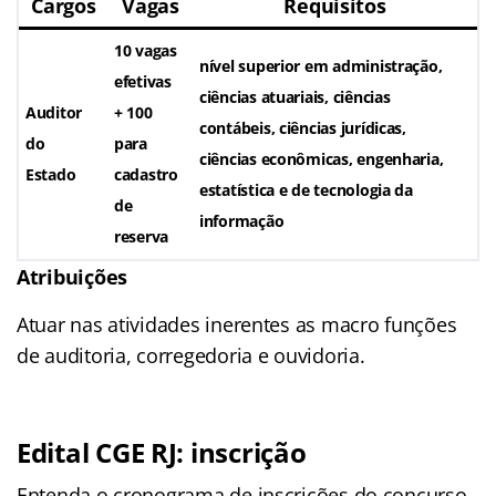
Cargos
Vagas
Requisitos
10 vagas
nível superior em administração,
efetivas
ciências atuariais, ciências
Auditor
+ 100
contábeis, ciências jurídicas,
do
para
ciências econômicas, engenharia,
Estado
cadastro
estatística e de tecnologia da
de
informação
reserva
Atribuições
Atuar nas atividades inerentes as macro funções
de auditoria, corregedoria e ouvidoria.
Edital CGE RJ: inscrição
Entenda o cronograma de inscrições do concurso