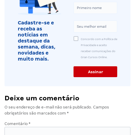
Cadastre-se e
receba as
notícias em
Concordo com a Política de
destaque da
Privacidade e aceito
semana, dicas,
receber comunicações do
novidades e
Gran Cursos Online.
muito mais.
Deixe um comentário
O seu endereço de e-mail não será publicado.
Campos
obrigatórios são marcados com
*
Comentário
*