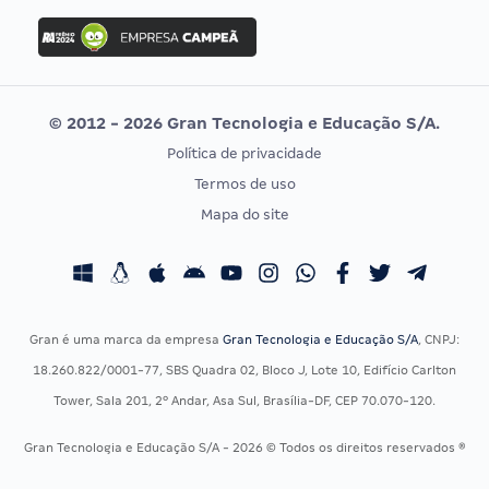
Concurso Ibama
Idecan
Concurso MPU
Selecon
Editais publicados
Uniase
© 2012 - 2026 Gran Tecnologia e Educação S/A.
Vunesp
Política de privacidade
CONCURSOS POR PROFISSÃO
EXAME DE ORDEM
Termos de uso
Concursos Administrativos
OAB
Mapa do site
Concursos Educação
Prova OAB
Concursos Fiscais
Calendário OAB
Concursos Jurídicos
Questões OAB
Concursos Militares
Recursos OAB
Gran é uma marca da empresa
Gran Tecnologia e Educação S/A
, CNPJ:
Concursos Policiais
Exame de Ordem
18.260.822/0001-77, SBS Quadra 02, Bloco J, Lote 10, Edifício Carlton
Concursos Saúde
Tower, Sala 201, 2º Andar, Asa Sul, Brasília-DF, CEP 70.070-120.
Concursos Tribunais
Gran Tecnologia e Educação S/A - 2026 © Todos os direitos reservados ®
Residência Multiprofissional