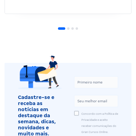
Cadastre-se e
receba as
notícias em
Concordo com a Política de
destaque da
Privacidade e aceito
semana, dicas,
receber comunicações do
novidades e
Gran Cursos Online.
muito mais.