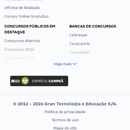
Oficina de Redação
Cursos Online Gratuitos
CONCURSOS PÚBLICOS EM
BANCAS DE CONCURSOS
DESTAQUE
Cebraspe
Concursos Abertos
Cesgranrio
Concursos 2026
Consulplan
Concursos 2025
FCC
Veja mais
Concurso Nacional Unificado
FGV
Concurso Ibama
Idecan
Concurso MPU
Selecon
Editais publicados
Uniase
© 2012 - 2026 Gran Tecnologia e Educação S/A.
Vunesp
Política de privacidade
CONCURSOS POR PROFISSÃO
EXAME DE ORDEM
Termos de uso
Concursos Administrativos
OAB
Mapa do site