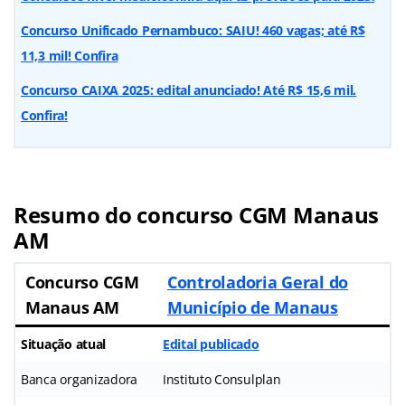
Concurso Unificado Pernambuco: SAIU! 460 vagas; até R$
11,3 mil! Confira
Concurso CAIXA 2025: edital anunciado! Até R$ 15,6 mil.
Confira!
Resumo do
concurso CGM Manaus
AM
Concurso CGM
Controladoria Geral do
Manaus AM
Município de Manaus
Situação atual
Edital publicado
Banca organizadora
Instituto Consulplan