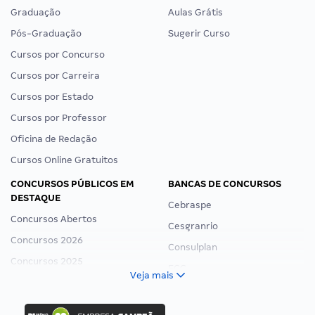
Graduação
Aulas Grátis
Pós-Graduação
Sugerir Curso
Cursos por Concurso
Cursos por Carreira
Cursos por Estado
Cursos por Professor
Oficina de Redação
Cursos Online Gratuitos
CONCURSOS PÚBLICOS EM
BANCAS DE CONCURSOS
DESTAQUE
Cebraspe
Concursos Abertos
Cesgranrio
Concursos 2026
Consulplan
Concursos 2025
FCC
Veja mais
Concurso Nacional Unificado
FGV
Concurso Ibama
Idecan