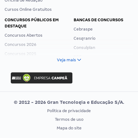
Oficina de Redação
Cursos Online Gratuitos
CONCURSOS PÚBLICOS EM
BANCAS DE CONCURSOS
DESTAQUE
Cebraspe
Concursos Abertos
Cesgranrio
Concursos 2026
Consulplan
Concursos 2025
FCC
Veja mais
Concurso Nacional Unificado
FGV
Concurso Ibama
Idecan
Concurso MPU
Selecon
Editais publicados
Uniase
© 2012 - 2026 Gran Tecnologia e Educação S/A.
Vunesp
Política de privacidade
CONCURSOS POR PROFISSÃO
EXAME DE ORDEM
Termos de uso
Concursos Administrativos
OAB
Mapa do site
Concursos Educação
Prova OAB