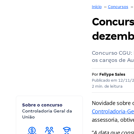
Início
››
Concursos
››
Concurs
dezembr
Concurso CGU: 
os cargos de Au
Por
Fellype Sales
Publicado em
12/11/
2 min. de leitura
Novidade sobre 
Sobre o concurso
Controladoria-Ge
Controladoria Geral da
União
assessoria, obti
“
A data que cons