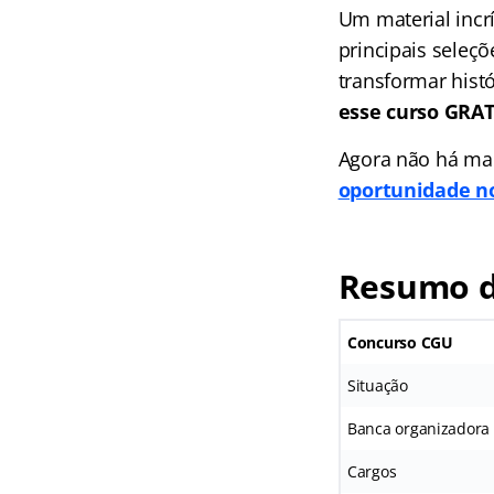
Um material incr
principais seleç
transformar hist
esse curso GR
Agora não há mai
oportunidade no
Resumo d
Concurso CGU
Situação
Banca organizadora
Cargos