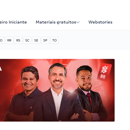
iro Iniciante
Materiais gratuitos
Webstories
O
RR
RS
SC
SE
SP
TO