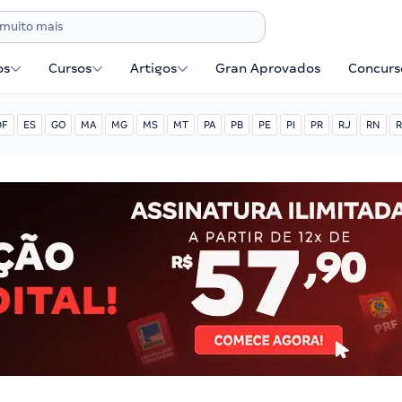
os
Cursos
Artigos
Gran Aprovados
Concurse
DF
ES
GO
MA
MG
MS
MT
PA
PB
PE
PI
PR
RJ
RN
R