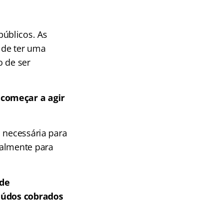
úblicos. As
 de ter uma
o de ser
 começar a agir
 necessária para
almente para
 de
teúdos cobrados