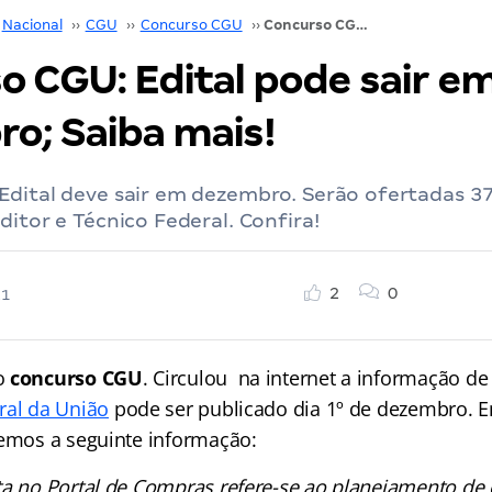
Nacional
››
CGU
››
Concurso CGU
››
Concurso CGU: Edital pode sair em 1º de dezembro; Saiba mais!
o CGU: Edital pode sair em
o; Saiba mais!
Edital deve sair em dezembro. Serão ofertadas 3
ditor e Técnico Federal. Confira!
2
0
21
o
concurso CGU
. Circulou na internet a informação de
ral da União
pode ser publicado dia 1º de dezembro. 
vemos a seguinte informação:
ta no Portal de Compras refere-se ao planejamento de 