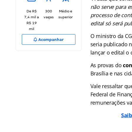
não serve para e
De R$
300
Médio e
processo de cont
7,4 mil a
vagas
superior
edital só será pu
R$ 19
mil
O ministro da CG
Acompanhar
seria publicado 
lançar o edital o
As provas do
con
Brasília e nas ci
Vale ressaltar qu
Federal de Finanç
remunerações var
Saib