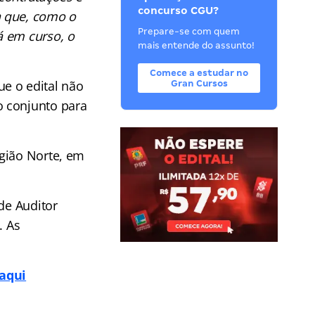
concurso CGU?
a que, como o
Prepare-se com quem
á em curso, o
mais entende do assunto!
Comece a estudar no
e o edital não
Gran Cursos
o conjunto para
egião Norte, em
de Auditor
. As
 aqui