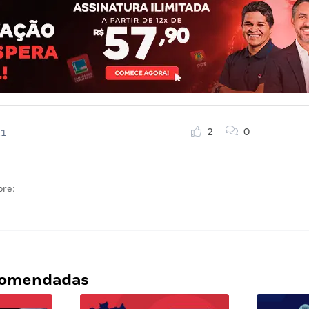
2
0
21
bre:
ecomendadas