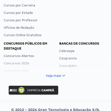
Cursos por Carreira
Cursos por Estado
Cursos por Professor
Oficina de Redação
Cursos Online Gratuitos
CONCURSOS PÚBLICOS EM
BANCAS DE CONCURSOS
DESTAQUE
Cebraspe
Concursos Abertos
Cesgranrio
Concursos 2026
Consulplan
Concursos 2025
FCC
Veja mais
Concurso Nacional Unificado
FGV
Concurso Ibama
Idecan
Concurso MPU
Selecon
Editais publicados
Uniase
© 2012 - 2026 Gran Tecnologia e Educação S/A.
Vunesp