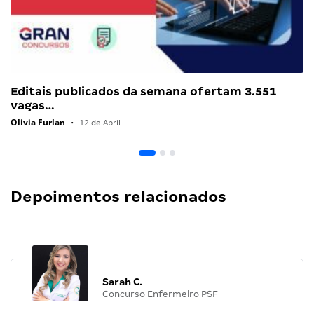
Editais publicados da semana ofertam 3.551
vagas…
Olivia Furlan
•
12 de Abril
Depoimentos relacionados
Sarah C.
Concurso Enfermeiro PSF