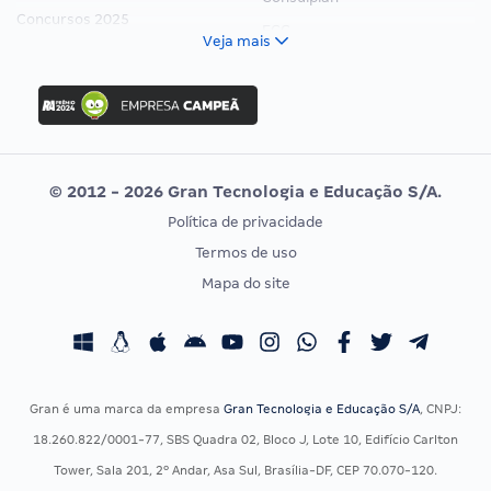
Concursos 2025
FCC
Veja mais
Concurso Nacional Unificado
FGV
Concurso Ibama
Idecan
Concurso MPU
Selecon
Editais publicados
Uniase
© 2012 - 2026 Gran Tecnologia e Educação S/A.
Vunesp
Política de privacidade
CONCURSOS POR PROFISSÃO
EXAME DE ORDEM
Termos de uso
Concursos Administrativos
OAB
Mapa do site
Concursos Educação
Prova OAB
Concursos Fiscais
Calendário OAB
Concursos Jurídicos
Questões OAB
Concursos Militares
Recursos OAB
Gran é uma marca da empresa
Gran Tecnologia e Educação S/A
, CNPJ:
Concursos Policiais
Exame de Ordem
18.260.822/0001-77, SBS Quadra 02, Bloco J, Lote 10, Edifício Carlton
Concursos Saúde
Tower, Sala 201, 2º Andar, Asa Sul, Brasília-DF, CEP 70.070-120.