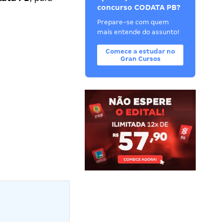
concurso CODATA PB?
Prepare-se com quem
mais entende do assunto!
Comece a estudar no
Gran Cursos