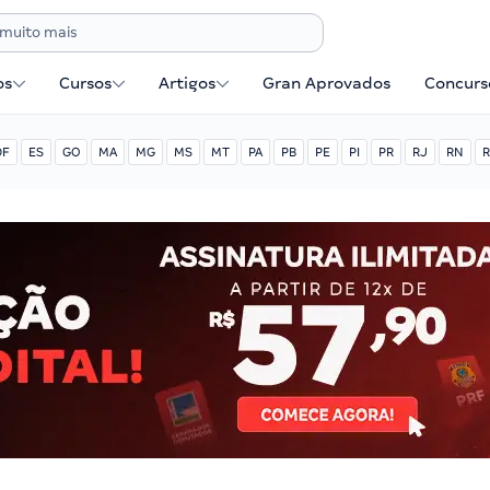
os
Cursos
Artigos
Gran Aprovados
Concurse
DF
ES
GO
MA
MG
MS
MT
PA
PB
PE
PI
PR
RJ
RN
R