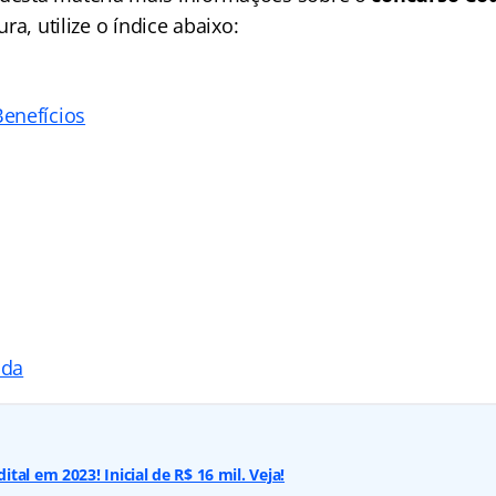
tura, utilize o índice abaixo:
enefícios
ada
al em 2023! Inicial de R$ 16 mil. Veja!