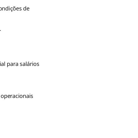
condições de
.
l para salários
 operacionais