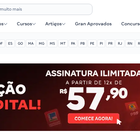
os
Cursos
Artigos
Gran Aprovados
Concurse
DF
ES
GO
MA
MG
MS
MT
PA
PB
PE
PI
PR
RJ
RN
R