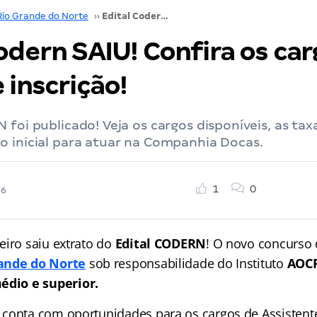
Rio Grande do Norte
››
Edital Codern SAIU! Confira os cargos e as taxas de inscrição!
odern SAIU! Confira os car
 inscrição!
 foi publicado! Veja os cargos disponíveis, as tax
o inicial para atuar na Companhia Docas.
1
0
26
eiro saiu extrato do
Edital CODERN
! O novo concurso
ande do Norte
sob responsabilidade do Instituto
AOC
édio e superior.
conta com oportunidades para os cargos de Assistente