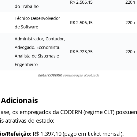
R$ 2.506,15
220h
do Trabalho
Técnico Desenvolvedor
R$ 2.506,15
220h
de Software
Administrador, Contador,
Advogado, Economista,
R$ 5.723,35
220h
Analista de Sistemas e
Engenheiro
Edital CODERN:
remuneração atualizada
 Adicionais
 base, os empregados da CODERN (regime CLT) possue
s atrativas do estado:
o/Refeição:
R$ 1.397,10 (pago em ticket mensal).