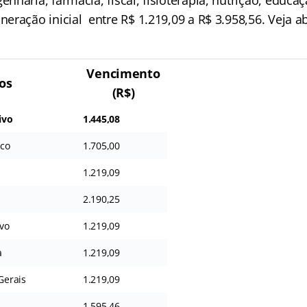
haria, farmácia, fiscal, fisioterapia, nutrição, educaç
eração inicial entre R$ 1.219,09 a R$ 3.958,56. Veja a
Vencimento
os
(R$)
ivo
1.445,08
ico
1.705,00
1.219,09
2.190,25
ivo
1.219,09
a
1.219,09
Gerais
1.219,09
1.595,46