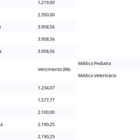
1.219,09
2.350,00
a
3.958,56
3.958,56
a
3.958,56
Médico Pediatra
Vencimento (R$)
Médico Veterinário
1.234,07
1.577,77
2.100,00
ia
2.190,25
2.190,25