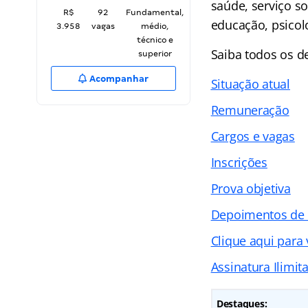
saúde, serviço so
R$
92
Fundamental,
educação, psicolo
3.958
vagas
médio,
técnico e
Saiba todos os 
superior
Acompanhar
Situação atual
Remuneração
Cargos e vagas
Inscrições
Prova objetiva
Depoimentos de
Clique aqui para
Assinatura Ilimit
Destaques: