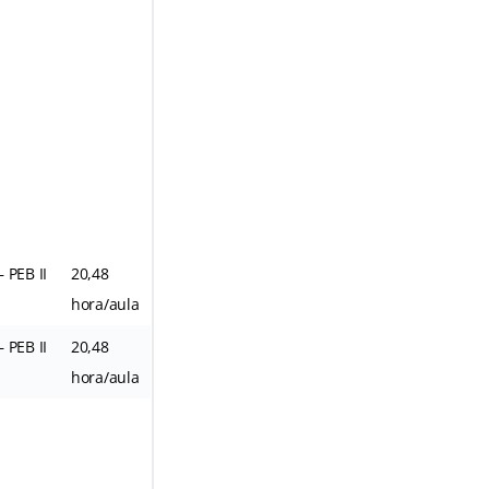
 PEB II
20,48
hora/aula
 PEB II
20,48
hora/aula