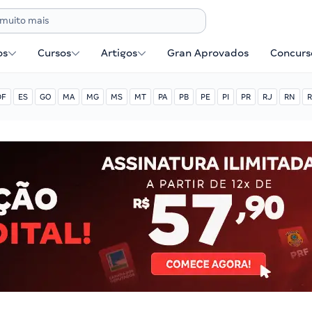
os
Cursos
Artigos
Gran Aprovados
Concurse
DF
ES
GO
MA
MG
MS
MT
PA
PB
PE
PI
PR
RJ
RN
R