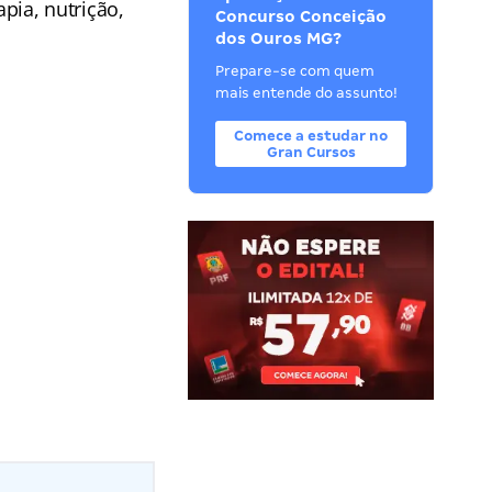
apia, nutrição,
Concurso Conceição
dos Ouros MG?
Prepare-se com quem
mais entende do assunto!
Comece a estudar no
Gran Cursos