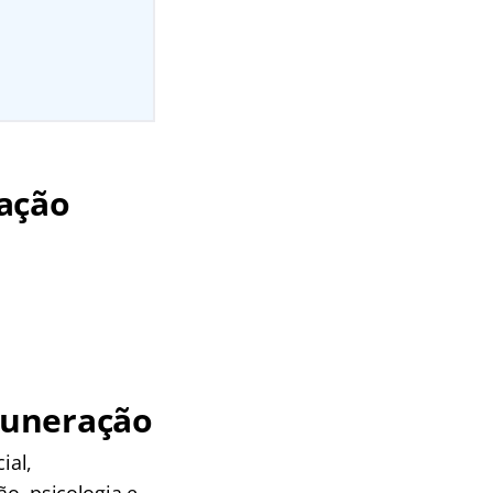
ação
muneração
ial,