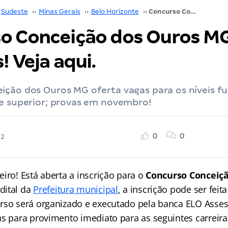
Sudeste
››
Minas Gerais
››
Belo Horizonte
››
Concurso Conceição dos Ouros MG: SAIU! 92 vagas! Veja aqui.
o Conceição dos Ouros MG
! Veja aqui.
ição dos Ouros MG oferta vagas para os níveis f
 e superior; provas em novembro!
0
0
22
iro! Está aberta a inscrição para o
Concurso Conceiç
dital da
Prefeitura municipal
, a inscrição pode ser feit
rso será organizado e executado pela banca ELO Asses
s para provimento imediato para as seguintes carreiras