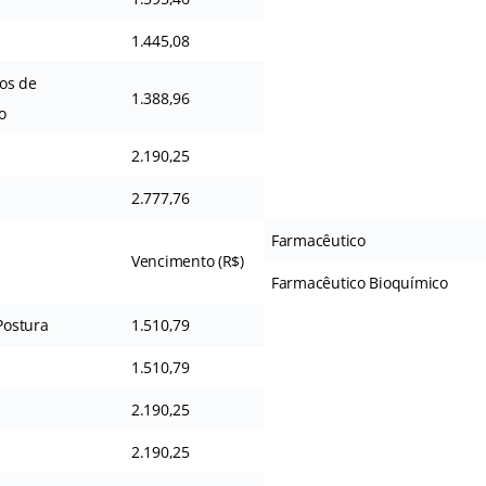
1.445,08
os de
1.388,96
o
2.190,25
2.777,76
Farmacêutico
Vencimento (R$)
Farmacêutico Bioquímico
 Postura
1.510,79
1.510,79
2.190,25
2.190,25