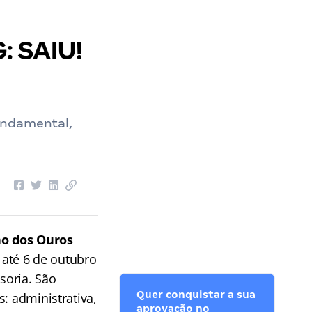
: SAIU!
undamental,
ão dos Ouros
a até 6 de outubro
soria. São
Quer conquistar a sua
: administrativa,
aprovação no