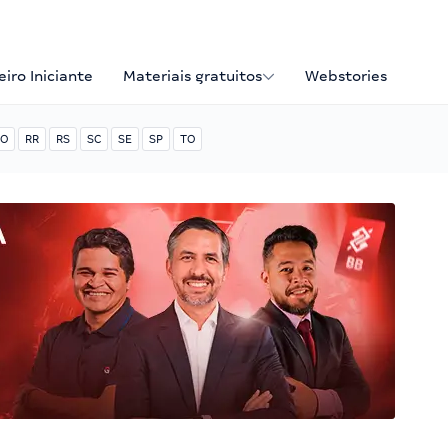
iro Iniciante
Materiais gratuitos
Webstories
O
RR
RS
SC
SE
SP
TO