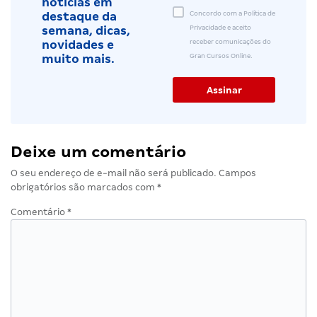
notícias em
Concordo com a Política de
destaque da
Privacidade e aceito
semana, dicas,
receber comunicações do
novidades e
Gran Cursos Online.
muito mais.
Deixe um comentário
O seu endereço de e-mail não será publicado.
Campos
obrigatórios são marcados com
*
Comentário
*