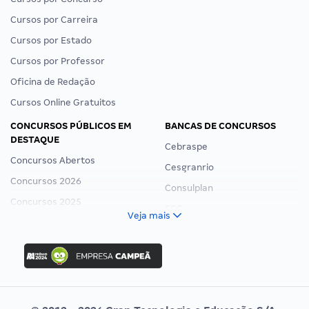
Cursos por Carreira
Cursos por Estado
Cursos por Professor
Oficina de Redação
Cursos Online Gratuitos
CONCURSOS PÚBLICOS EM
BANCAS DE CONCURSOS
DESTAQUE
Cebraspe
Concursos Abertos
Cesgranrio
Concursos 2026
Consulplan
Concursos 2025
FCC
Veja mais
Concurso Nacional Unificado
FGV
Concurso Ibama
Idecan
Concurso MPU
Selecon
Editais publicados
Uniase