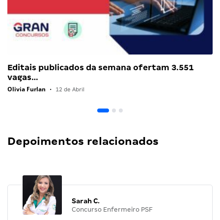
Editais publicados da semana ofertam 3.551
vagas…
Olivia Furlan
•
12 de Abril
Depoimentos relacionados
Sarah C.
Concurso Enfermeiro PSF