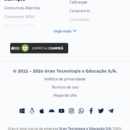
Cebraspe
Concursos Abertos
Cesgranrio
Concursos 2026
Consulplan
Concursos 2025
FCC
Veja mais
Concurso Nacional Unificado
FGV
Concurso Ibama
Idecan
Concurso MPU
Selecon
Editais publicados
Uniase
© 2012 - 2026 Gran Tecnologia e Educação S/A.
Vunesp
Política de privacidade
CONCURSOS POR PROFISSÃO
EXAME DE ORDEM
Termos de uso
Concursos Administrativos
OAB
Mapa do site
Concursos Educação
Prova OAB
Concursos Fiscais
Calendário OAB
Concursos Jurídicos
Questões OAB
Concursos Militares
Recursos OAB
Gran é uma marca da empresa
Gran Tecnologia e Educação S/A
, CNPJ: