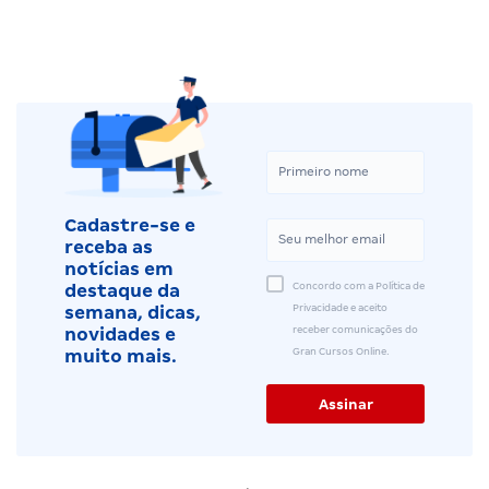
Cadastre-se e
receba as
notícias em
Concordo com a Política de
destaque da
Privacidade e aceito
semana, dicas,
receber comunicações do
novidades e
Gran Cursos Online.
muito mais.