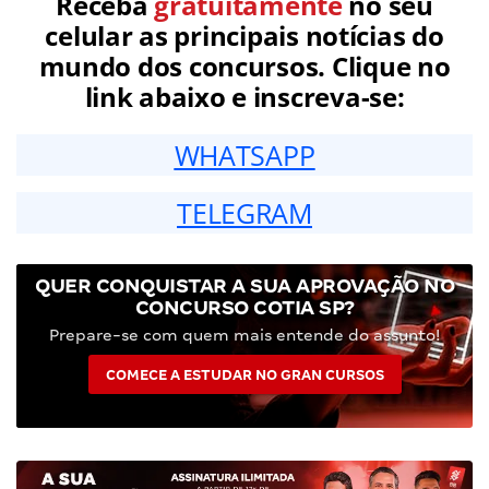
Receba
gratuitamente
no seu
celular as principais notícias do
mundo dos concursos. Clique no
link abaixo e inscreva-se:
WHATSAPP
TELEGRAM
QUER CONQUISTAR A SUA APROVAÇÃO NO
CONCURSO COTIA SP?
Prepare-se com quem mais entende do assunto!
COMECE A ESTUDAR NO GRAN CURSOS