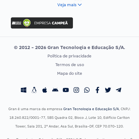
FCC
Veja mais
Concurso Nacional Unificado
FGV
Concurso Ibama
Idecan
Concurso MPU
Selecon
Editais publicados
Uniase
© 2012 - 2026 Gran Tecnologia e Educação S/A.
Vunesp
Política de privacidade
CONCURSOS POR PROFISSÃO
EXAME DE ORDEM
Termos de uso
Concursos Administrativos
OAB
Mapa do site
Concursos Educação
Prova OAB
Concursos Fiscais
Calendário OAB
Concursos Jurídicos
Questões OAB
Concursos Militares
Recursos OAB
Gran é uma marca da empresa
Gran Tecnologia e Educação S/A
, CNPJ:
Concursos Policiais
Exame de Ordem
18.260.822/0001-77, SBS Quadra 02, Bloco J, Lote 10, Edifício Carlton
Concursos Saúde
Tower, Sala 201, 2º Andar, Asa Sul, Brasília-DF, CEP 70.070-120.
Concursos Tribunais