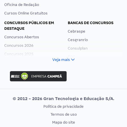
Oficina de Redação
Cursos Online Gratuitos
CONCURSOS PÚBLICOS EM
BANCAS DE CONCURSOS
DESTAQUE
Cebraspe
Concursos Abertos
Cesgranrio
Concursos 2026
Consulplan
Concursos 2025
FCC
Veja mais
Concurso Nacional Unificado
FGV
Concurso Ibama
Idecan
Concurso MPU
Selecon
Editais publicados
Uniase
© 2012 - 2026 Gran Tecnologia e Educação S/A.
Vunesp
Política de privacidade
CONCURSOS POR PROFISSÃO
EXAME DE ORDEM
Termos de uso
Concursos Administrativos
OAB
Mapa do site
Concursos Educação
Prova OAB