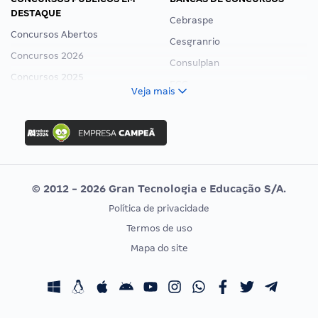
DESTAQUE
Cebraspe
Concursos Abertos
Cesgranrio
Concursos 2026
Consulplan
Concursos 2025
FCC
Veja mais
Concurso Nacional Unificado
FGV
Concurso Ibama
Idecan
Concurso MPU
Selecon
Editais publicados
Uniase
© 2012 - 2026 Gran Tecnologia e Educação S/A.
Vunesp
Política de privacidade
CONCURSOS POR PROFISSÃO
EXAME DE ORDEM
Termos de uso
Concursos Administrativos
OAB
Mapa do site
Concursos Educação
Prova OAB
Concursos Fiscais
Calendário OAB
Concursos Jurídicos
Questões OAB